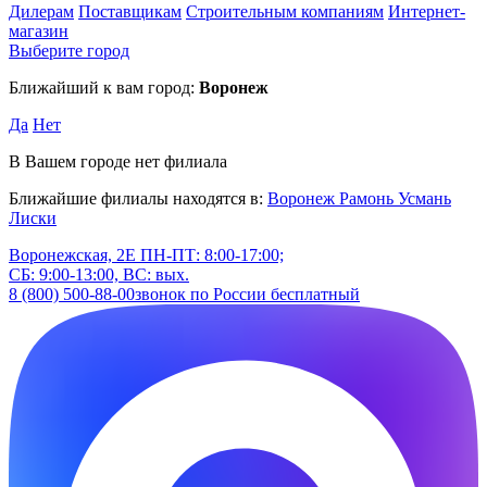
Дилерам
Поставщикам
Строительным компаниям
Интернет-
магазин
Выберите город
Ближайший к вам город:
Воронеж
Да
Нет
В Вашем городе нет филиала
Ближайшие филиалы находятся в:
Воронеж
Рамонь
Усмань
Лиски
Воронежская, 2Е
ПН-ПТ: 8:00-17:00;
СБ: 9:00-13:00, ВС: вых.
8 (800) 500-88-00
звонок по России бесплатный