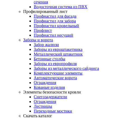
сечения
Водосточная система из ПВХ
Профилированный лист
Профнастил для фасада
Профнастил для забора
Профнастил кровельный
Профлист
Профнастил несущий
Заборы и ворота
Забор жалюзи
Заборы из евроштакетника
Металлический штакетник
Бетонные столбы
Заборы из европрофиля
Заборы из металлического сайдинга
Комплектующие элементы
Автоматические ворота
Ограждения
Кованые изделия
Элементы безопасности кровли
Снегозадержатели
Ограждения
Лестницы
Переходные мостики
Скачать каталог