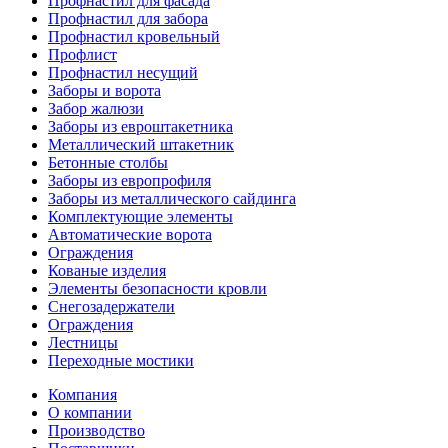
Профнастил для фасада
Профнастил для забора
Профнастил кровельный
Профлист
Профнастил несущий
Заборы и ворота
Забор жалюзи
Заборы из евроштакетника
Металлический штакетник
Бетонные столбы
Заборы из европрофиля
Заборы из металлического сайдинга
Комплектующие элементы
Автоматические ворота
Ограждения
Кованые изделия
Элементы безопасности кровли
Снегозадержатели
Ограждения
Лестницы
Переходные мостики
Компания
О компании
Производство