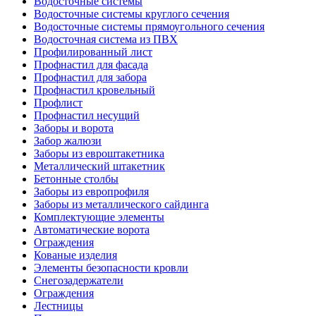
Водосточные системы
Водосточные системы круглого сечения
Водосточные системы прямоугольного сечения
Водосточная система из ПВХ
Профилированный лист
Профнастил для фасада
Профнастил для забора
Профнастил кровельный
Профлист
Профнастил несущий
Заборы и ворота
Забор жалюзи
Заборы из евроштакетника
Металлический штакетник
Бетонные столбы
Заборы из европрофиля
Заборы из металлического сайдинга
Комплектующие элементы
Автоматические ворота
Ограждения
Кованые изделия
Элементы безопасности кровли
Снегозадержатели
Ограждения
Лестницы