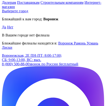
Дилерам
Поставщикам
Строительным компаниям
Интернет-
магазин
Выберите город
Ближайший к вам город:
Воронеж
Да
Нет
В Вашем городе нет филиала
Ближайшие филиалы находятся в:
Воронеж
Рамонь
Усмань
Лиски
Воронежская, 2Е
ПН-ПТ: 8:00-17:00;
СБ: 9:00-13:00, ВС: вых.
8 (800) 500-88-00
звонок по России бесплатный