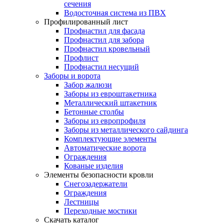
сечения
Водосточная система из ПВХ
Профилированный лист
Профнастил для фасада
Профнастил для забора
Профнастил кровельный
Профлист
Профнастил несущий
Заборы и ворота
Забор жалюзи
Заборы из евроштакетника
Металлический штакетник
Бетонные столбы
Заборы из европрофиля
Заборы из металлического сайдинга
Комплектующие элементы
Автоматические ворота
Ограждения
Кованые изделия
Элементы безопасности кровли
Снегозадержатели
Ограждения
Лестницы
Переходные мостики
Скачать каталог