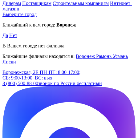
Дилерам
Поставщикам
Строительным компаниям
Интернет-
магазин
Выберите город
Ближайший к вам город:
Воронеж
Да
Нет
В Вашем городе нет филиала
Ближайшие филиалы находятся в:
Воронеж
Рамонь
Усмань
Лиски
Воронежская, 2Е
ПН-ПТ: 8:00-17:00;
СБ: 9:00-13:00, ВС: вых.
8 (800) 500-88-00
звонок по России бесплатный