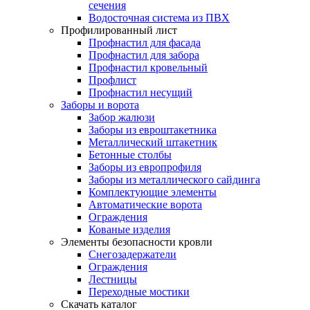
сечения
Водосточная система из ПВХ
Профилированный лист
Профнастил для фасада
Профнастил для забора
Профнастил кровельный
Профлист
Профнастил несущий
Заборы и ворота
Забор жалюзи
Заборы из евроштакетника
Металлический штакетник
Бетонные столбы
Заборы из европрофиля
Заборы из металлического сайдинга
Комплектующие элементы
Автоматические ворота
Ограждения
Кованые изделия
Элементы безопасности кровли
Снегозадержатели
Ограждения
Лестницы
Переходные мостики
Скачать каталог