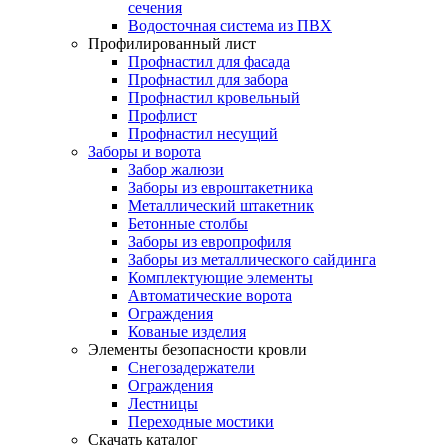
сечения
Водосточная система из ПВХ
Профилированный лист
Профнастил для фасада
Профнастил для забора
Профнастил кровельный
Профлист
Профнастил несущий
Заборы и ворота
Забор жалюзи
Заборы из евроштакетника
Металлический штакетник
Бетонные столбы
Заборы из европрофиля
Заборы из металлического сайдинга
Комплектующие элементы
Автоматические ворота
Ограждения
Кованые изделия
Элементы безопасности кровли
Снегозадержатели
Ограждения
Лестницы
Переходные мостики
Скачать каталог