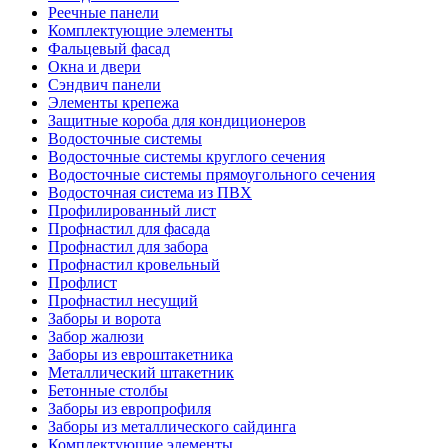
Реечные панели
Комплектующие элементы
Фальцевый фасад
Окна и двери
Сэндвич панели
Элементы крепежа
Защитные короба для кондиционеров
Водосточные системы
Водосточные системы круглого сечения
Водосточные системы прямоугольного сечения
Водосточная система из ПВХ
Профилированный лист
Профнастил для фасада
Профнастил для забора
Профнастил кровельный
Профлист
Профнастил несущий
Заборы и ворота
Забор жалюзи
Заборы из евроштакетника
Металлический штакетник
Бетонные столбы
Заборы из европрофиля
Заборы из металлического сайдинга
Комплектующие элементы