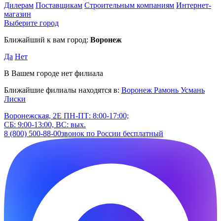
Дилерам
Поставщикам
Строительным компаниям
Интернет-
магазин
Выберите город
Ближайший к вам город:
Воронеж
Да
Нет
В Вашем городе нет филиала
Ближайшие филиалы находятся в:
Воронеж
Рамонь
Усмань
Лиски
Воронежская, 2Е
ПН-ПТ: 8:00-17:00;
СБ: 9:00-13:00, ВС: вых.
8 (800) 500-88-00
звонок по России бесплатный