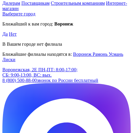
Дилерам
Поставщикам
Строительным компаниям
Интернет-
магазин
Выберите город
Ближайший к вам город:
Воронеж
Да
Нет
В Вашем городе нет филиала
Ближайшие филиалы находятся в:
Воронеж
Рамонь
Усмань
Лиски
Воронежская, 2Е
ПН-ПТ: 8:00-17:00;
СБ: 9:00-13:00, ВС: вых.
8 (800) 500-88-00
звонок по России бесплатный