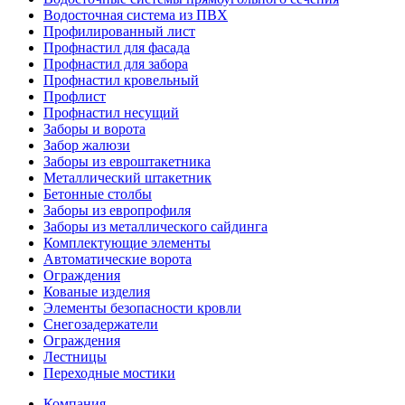
Водосточная система из ПВХ
Профилированный лист
Профнастил для фасада
Профнастил для забора
Профнастил кровельный
Профлист
Профнастил несущий
Заборы и ворота
Забор жалюзи
Заборы из евроштакетника
Металлический штакетник
Бетонные столбы
Заборы из европрофиля
Заборы из металлического сайдинга
Комплектующие элементы
Автоматические ворота
Ограждения
Кованые изделия
Элементы безопасности кровли
Снегозадержатели
Ограждения
Лестницы
Переходные мостики
Компания