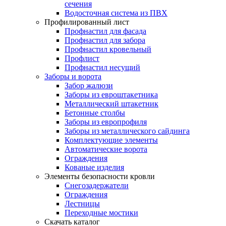
сечения
Водосточная система из ПВХ
Профилированный лист
Профнастил для фасада
Профнастил для забора
Профнастил кровельный
Профлист
Профнастил несущий
Заборы и ворота
Забор жалюзи
Заборы из евроштакетника
Металлический штакетник
Бетонные столбы
Заборы из европрофиля
Заборы из металлического сайдинга
Комплектующие элементы
Автоматические ворота
Ограждения
Кованые изделия
Элементы безопасности кровли
Снегозадержатели
Ограждения
Лестницы
Переходные мостики
Скачать каталог