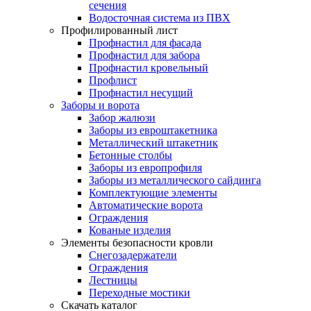
сечения
Водосточная система из ПВХ
Профилированный лист
Профнастил для фасада
Профнастил для забора
Профнастил кровельный
Профлист
Профнастил несущий
Заборы и ворота
Забор жалюзи
Заборы из евроштакетника
Металлический штакетник
Бетонные столбы
Заборы из европрофиля
Заборы из металлического сайдинга
Комплектующие элементы
Автоматические ворота
Ограждения
Кованые изделия
Элементы безопасности кровли
Снегозадержатели
Ограждения
Лестницы
Переходные мостики
Скачать каталог