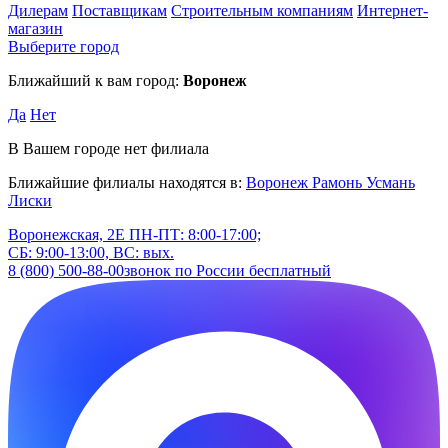
Дилерам
Поставщикам
Строительным компаниям
Интернет-
магазин
Выберите город
Ближайший к вам город:
Воронеж
Да
Нет
В Вашем городе нет филиала
Ближайшие филиалы находятся в:
Воронеж
Рамонь
Усмань
Лиски
Воронежская, 2Е
ПН-ПТ: 8:00-17:00;
СБ: 9:00-13:00, ВС: вых.
8 (800) 500-88-00
звонок по России бесплатный