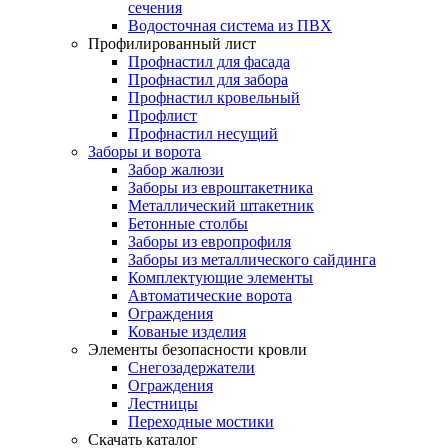
сечения
Водосточная система из ПВХ
Профилированный лист
Профнастил для фасада
Профнастил для забора
Профнастил кровельный
Профлист
Профнастил несущий
Заборы и ворота
Забор жалюзи
Заборы из евроштакетника
Металлический штакетник
Бетонные столбы
Заборы из европрофиля
Заборы из металлического сайдинга
Комплектующие элементы
Автоматические ворота
Ограждения
Кованые изделия
Элементы безопасности кровли
Снегозадержатели
Ограждения
Лестницы
Переходные мостики
Скачать каталог