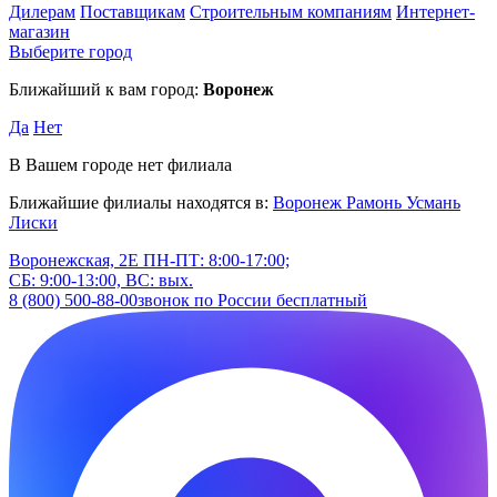
Дилерам
Поставщикам
Строительным компаниям
Интернет-
магазин
Выберите город
Ближайший к вам город:
Воронеж
Да
Нет
В Вашем городе нет филиала
Ближайшие филиалы находятся в:
Воронеж
Рамонь
Усмань
Лиски
Воронежская, 2Е
ПН-ПТ: 8:00-17:00;
СБ: 9:00-13:00, ВС: вых.
8 (800) 500-88-00
звонок по России бесплатный