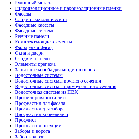
Рулонный металл
Гидроизоляционные и пароизоляционные пленки
Фасады
Сайдинг металлический
Фасадные кассеты
Фасадные системы
Реечные панели
Комплектующие элементы
Фальцевый фасад
Окна и двери
Сэндвич панели
Элементы крепежа
Защитные короба для кондиционеров
Водосточные системы
Водосточные системы круглого сечения
Водосточные системы прямоугольного сечения
Водосточная система из ПВХ
Профилированный лист
Профнастил для фасада
Профнастил для забора
Профнастил кровельный
Профлист
Профнастил несущий
Заборы и ворота
Забор жалюзи